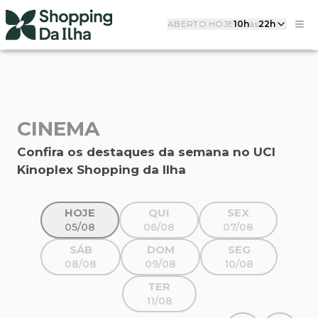
ABERTO HOJE
10h
às
22h
CINEMA
Confira os destaques da semana no UCI
Kinoplex Shopping da Ilha
HOJE
QUI
SEX
05/08
06/08
07/08
SÁB
DOM
SEG
08/08
09/08
10/08
TER
11/08