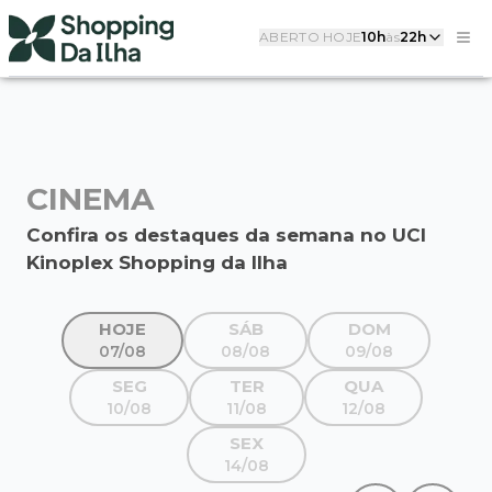
ABERTO HOJE
10h
às
22h
CINEMA
Confira os destaques da semana no UCI
Kinoplex Shopping da Ilha
HOJE
SÁB
DOM
07/08
08/08
09/08
SEG
TER
QUA
10/08
11/08
12/08
SEX
14/08