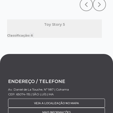
Previous slide
Next sl
Toy Story 5
Classificação:
6
Clas
ENDEREÇO / TELEFONE
Av. Daniel de La Touche, Nº 987 | Cohama
CEP: 65074-115 | SÃO LUÍS | MA
VEJA A LOCALIZAÇÃO NO MAPA
MAIS INFORMAÇÕES