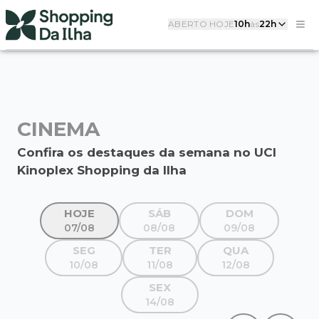
ABERTO HOJE
10h
às
22h
CINEMA
Confira os destaques da semana no UCI
Kinoplex Shopping da Ilha
HOJE
SÁB
DOM
07/08
08/08
09/08
SEG
TER
QUA
10/08
11/08
12/08
SEX
14/08