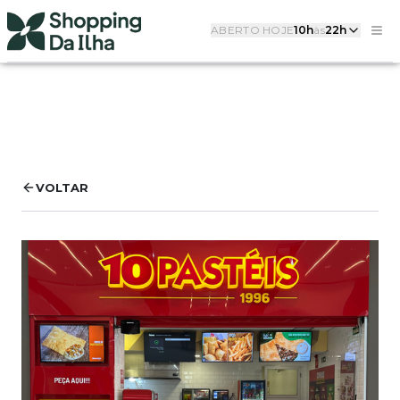
ABERTO HOJE
10h
às
22h
VOLTAR