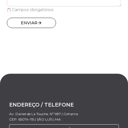
(
*
) Campos obrigatórios
ENVIAR
ENDEREÇO / TELEFONE
Av. Daniel de La Touche, Nº 987 | Cohama
CEP: 65074-115 | SÃO LUÍS | MA