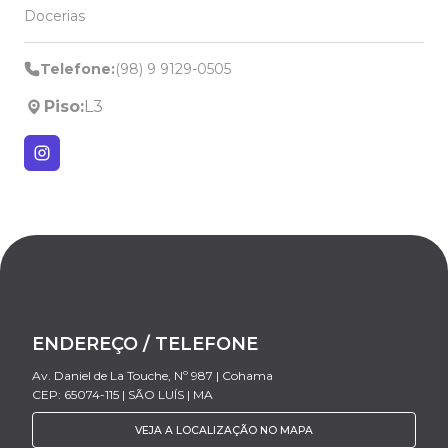
Docerias
Telefone:
(98) 9 9129-0505
Piso:
L3
ENDEREÇO / TELEFONE
Av. Daniel de La Touche, Nº 987 | Cohama
CEP: 65074-115 | SÃO LUÍS | MA
VEJA A LOCALIZAÇÃO NO MAPA