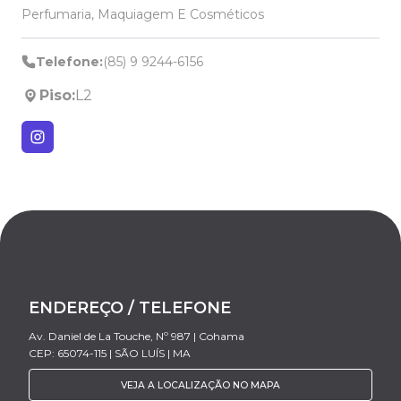
Perfumaria, Maquiagem E Cosméticos
Telefone:
(85) 9 9244-6156
Piso:
L2
ENDEREÇO / TELEFONE
Av. Daniel de La Touche, Nº 987 | Cohama
CEP: 65074-115 | SÃO LUÍS | MA
VEJA A LOCALIZAÇÃO NO MAPA