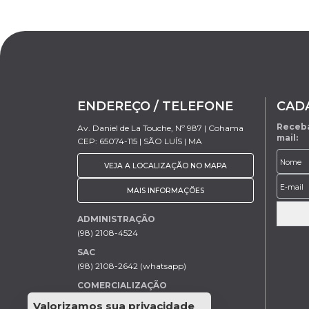
ENDEREÇO / TELEFONE
CAD
Receba
Av. Daniel de La Touche, Nº 987 | Cohama
mail:
CEP: 65074-115 | SÃO LUÍS | MA
VEJA A LOCALIZAÇÃO NO MAPA
MAIS INFORMAÇÕES
ADMINISTRAÇÃO
(98) 2108-4524
SAC
(98) 2108-2642 (whatsapp)
COMERCIALIZAÇÃO
Rodrigo Trovão (98) 9 9154-7205
Valorizamos sua privacidade