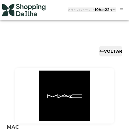
ABERTO HOJE
10h
às
22h
VOLTAR
MAC