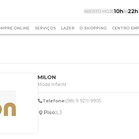
10h
22h
ABERTO HOJE
às
MPRE ONLINE
SERVIÇOS
LAZER
O SHOPPING
CENTRO EMP
MILON
Moda Infantil
Telefone:
(98) 9 9211-9905
Piso:
L3