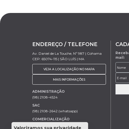
ENDEREÇO / TELEFONE
CAD
Receba
Av. Daniel de La Touche, Nº 987 | Cohama
mail:
CEP: 65074-115 | SÃO LUÍS | MA
VEJA A LOCALIZAÇÃO NO MAPA
MAIS INFORMAÇÕES
ADMINISTRAÇÃO
(98) 2108-4524
SAC
(98) 2108-2642 (whatsapp)
COMERCIALIZAÇÃO
Rodrigo Trovão (98) 9 9154-7205
Valorizamos sua privacidade