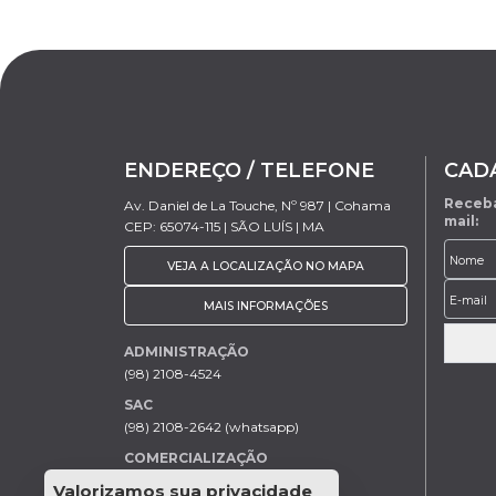
ENDEREÇO / TELEFONE
CAD
Receba
Av. Daniel de La Touche, Nº 987 | Cohama
mail:
CEP: 65074-115 | SÃO LUÍS | MA
VEJA A LOCALIZAÇÃO NO MAPA
MAIS INFORMAÇÕES
ADMINISTRAÇÃO
(98) 2108-4524
SAC
(98) 2108-2642 (whatsapp)
COMERCIALIZAÇÃO
Rodrigo Trovão (98) 9 9154-7205
Valorizamos sua privacidade