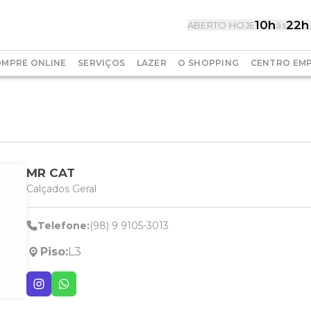
10h
22h
ABERTO HOJE
às
MPRE ONLINE
SERVIÇOS
LAZER
O SHOPPING
CENTRO EMP
MR CAT
Calçados Geral
Telefone:
(98) 9 9105-3013
Piso:
L3