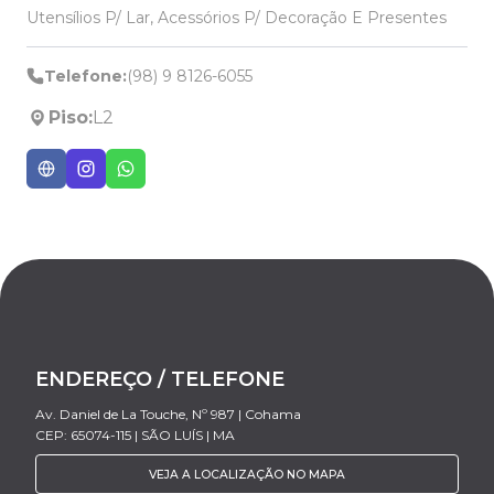
Utensílios P/ Lar, Acessórios P/ Decoração E Presentes
Telefone:
(98) 9 8126-6055
Piso:
L2
ENDEREÇO / TELEFONE
Av. Daniel de La Touche, Nº 987 | Cohama
CEP: 65074-115 | SÃO LUÍS | MA
VEJA A LOCALIZAÇÃO NO MAPA