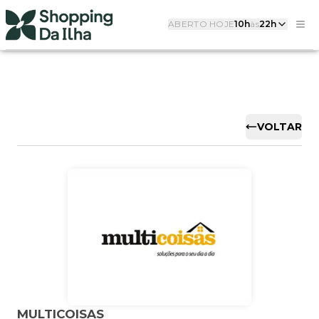
ABERTO HOJE
10h
às
22h
VOLTAR
MULTICOISAS