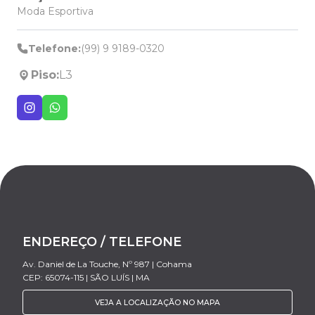
Moda Esportiva
Telefone:
(99) 9 9189-0320
Piso:
L3
ENDEREÇO / TELEFONE
Av. Daniel de La Touche, Nº 987 | Cohama
CEP: 65074-115 | SÃO LUÍS | MA
VEJA A LOCALIZAÇÃO NO MAPA