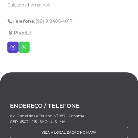
Calçados Femininos
Telefone:
(98) 9 8406-4017
Piso:
L3
ENDEREÇO / TELEFONE
Av. Daniel de La Touche, Nº 987 | Cohama
CEP: 65074-115 | SÃO LUÍS | MA
VEJA A LOCALIZAÇÃO NO MAPA