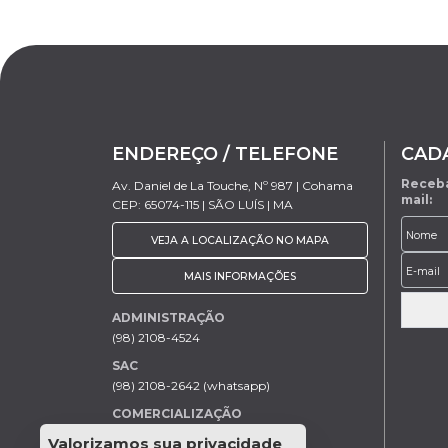
ENDEREÇO / TELEFONE
CAD
Receba
Av. Daniel de La Touche, Nº 987 | Cohama
mail:
CEP: 65074-115 | SÃO LUÍS | MA
VEJA A LOCALIZAÇÃO NO MAPA
MAIS INFORMAÇÕES
ADMINISTRAÇÃO
(98) 2108-4524
SAC
(98) 2108-2642 (whatsapp)
COMERCIALIZAÇÃO
Rodrigo Trovão (98) 9 9154-7205
Valorizamos sua privacidade