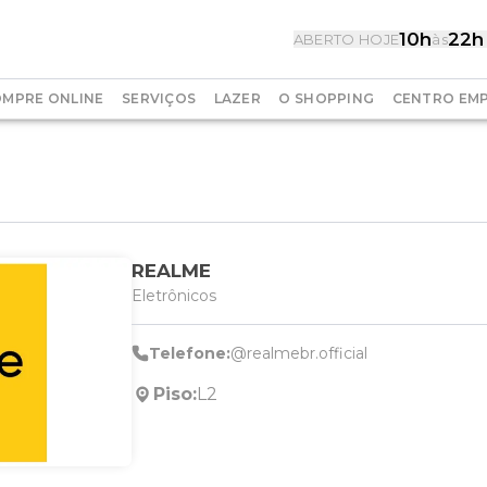
10h
22h
ABERTO HOJE
às
MPRE ONLINE
SERVIÇOS
LAZER
O SHOPPING
CENTRO EMP
REALME
Eletrônicos
Telefone:
@realmebr.official
Piso:
L2