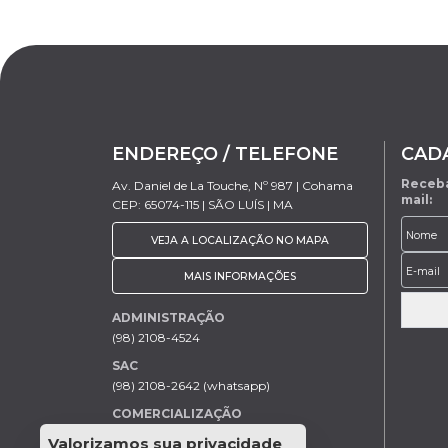
ENDEREÇO / TELEFONE
CAD
Receba
Av. Daniel de La Touche, Nº 987 | Cohama
mail:
CEP: 65074-115 | SÃO LUÍS | MA
VEJA A LOCALIZAÇÃO NO MAPA
MAIS INFORMAÇÕES
ADMINISTRAÇÃO
(98) 2108-4524
SAC
(98) 2108-2642 (whatsapp)
COMERCIALIZAÇÃO
Rodrigo Trovão (98) 9 9154-7205
Valorizamos sua privacidade