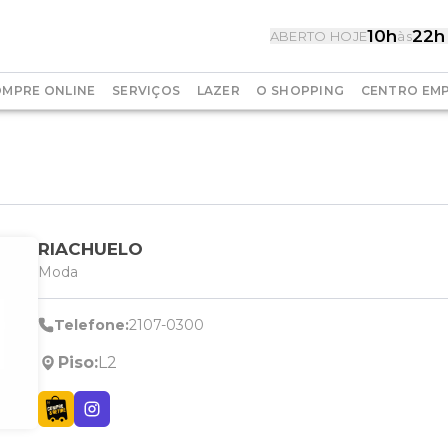
10h
22h
ABERTO HOJE
às
MPRE ONLINE
SERVIÇOS
LAZER
O SHOPPING
CENTRO EMP
RIACHUELO
Moda
Telefone:
2107-0300
Piso:
L2