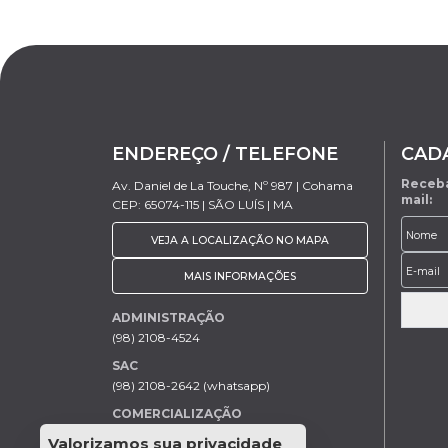
ENDEREÇO / TELEFONE
CAD
Receba
Av. Daniel de La Touche, Nº 987 | Cohama
mail:
CEP: 65074-115 | SÃO LUÍS | MA
VEJA A LOCALIZAÇÃO NO MAPA
MAIS INFORMAÇÕES
ADMINISTRAÇÃO
(98) 2108-4524
SAC
(98) 2108-2642 (whatsapp)
COMERCIALIZAÇÃO
Rodrigo Trovão (98) 9 9154-7205
Valorizamos sua privacidade