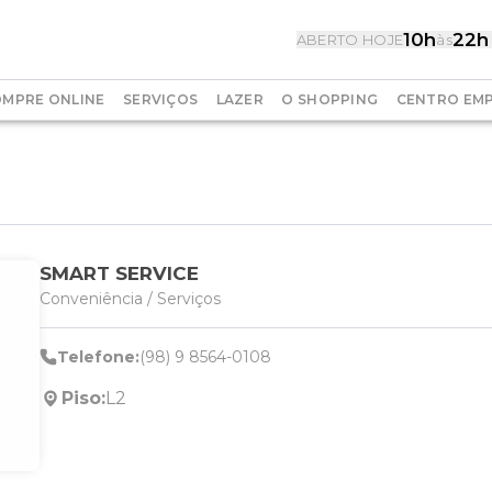
10h
22h
ABERTO HOJE
às
MPRE ONLINE
SERVIÇOS
LAZER
O SHOPPING
CENTRO EMP
SMART SERVICE
Conveniência / Serviços
Telefone:
(98) 9 8564-0108
Piso:
L2