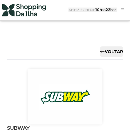
ABERTO HOJE
10h
às
22h
VOLTAR
SUBWAY