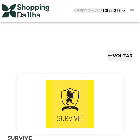
ABERTO HOJE
10h
às
22h
VOLTAR
SURVIVE