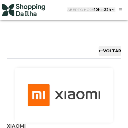
ABERTO HOJE
10h
às
22h
VOLTAR
XIAOMI